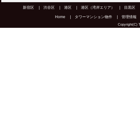
新宿区
|
渋谷区
|
港区
|
港区（湾岸エリア）
|
目黒区
Home
|
タワーマンション物件
|
管理情報
Copyright(C) T