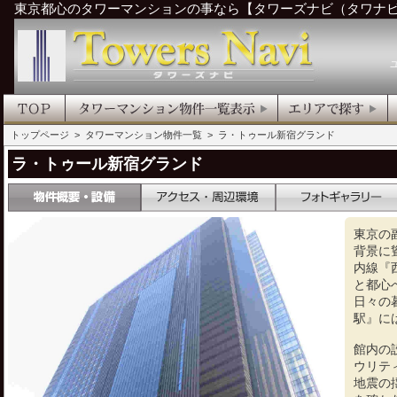
東京都心のタワーマンションの事なら【タワーズナビ（タワナ
トップページ
>
タワーマンション物件一覧
> ラ・トゥール新宿グランド
ラ・トゥール新宿グランド
東京の
背景に
内線『
と都心
日々の
駅』に
館内の
ウリテ
地震の