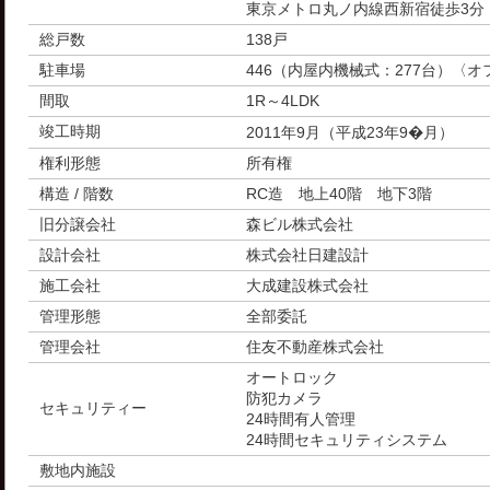
東京メトロ丸ノ内線西新宿徒歩3分
総戸数
138戸
駐車場
446（内屋内機械式：277台）〈
間取
1R～4LDK
竣工時期
2011年9月（平成23年9�月）
権利形態
所有権
構造 / 階数
RC造 地上40階 地下3階
旧分譲会社
森ビル株式会社
設計会社
株式会社日建設計
施工会社
大成建設株式会社
管理形態
全部委託
管理会社
住友不動産株式会社
オートロック
防犯カメラ
セキュリティー
24時間有人管理
24時間セキュリティシステム
敷地内施設