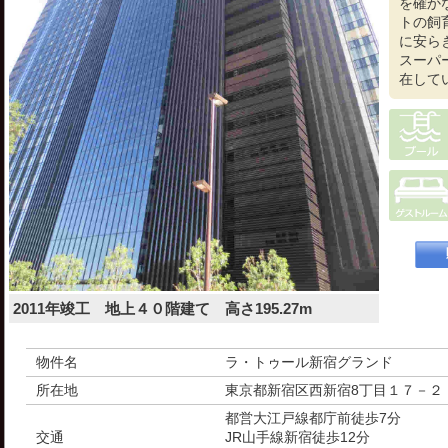
を確か
トの飼
に安ら
スーパ
在して
2011年竣工 地上４０階建て 高さ195.27m
物件名
ラ・トゥール新宿グランド
所在地
東京都新宿区西新宿8丁目１７－２
都営大江戸線都庁前徒歩7分
交通
JR山手線新宿徒歩12分