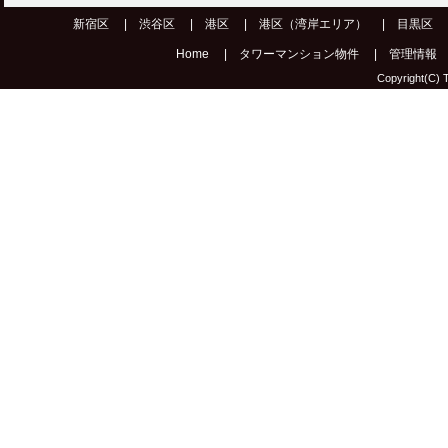
新宿区
|
渋谷区
|
港区
|
港区（湾岸エリア）
|
目黒区
Home
|
タワーマンション物件
|
管理情報
Copyright(C) T