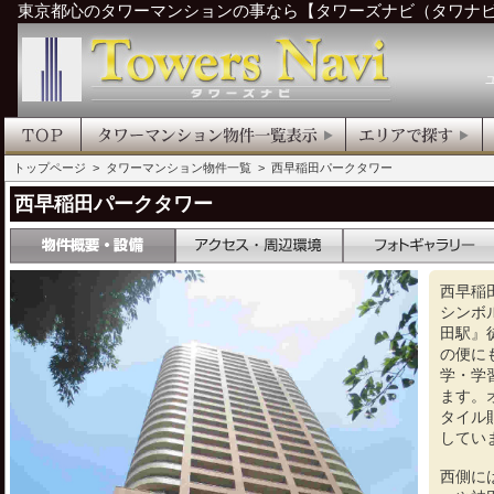
東京都心のタワーマンションの事なら【タワーズナビ（タワナ
トップページ
>
タワーマンション物件一覧
> 西早稲田パークタワー
西早稲田パークタワー
西早稲
シンボ
田駅』
の便に
学・学
ます。
タイル
してい
西側に