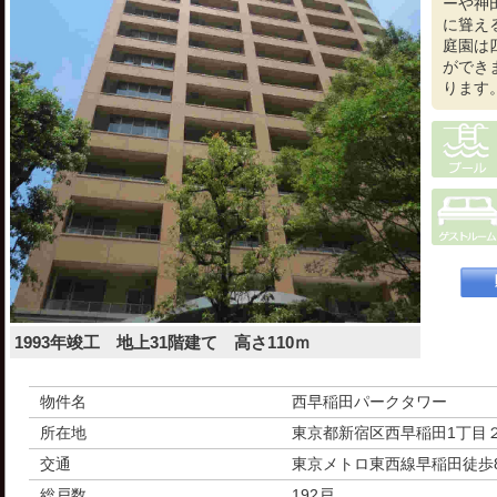
ーや神
に聳え
庭園は
ができ
ります
1993年竣工 地上31階建て 高さ110ｍ
物件名
西早稲田パークタワー
所在地
東京都新宿区西早稲田1丁目
交通
東京メトロ東西線早稲田徒歩
総戸数
192戸