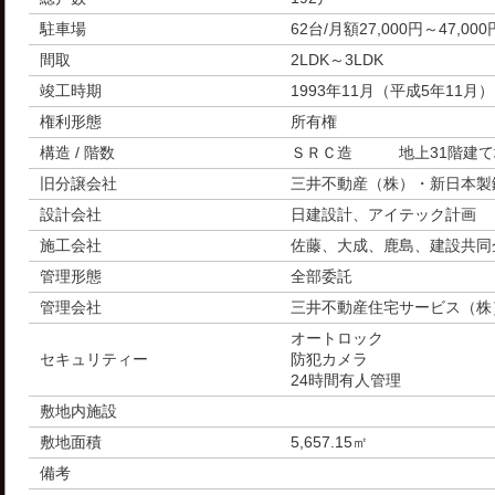
駐車場
62台/月額27,000円～47,00
間取
2LDK～3LDK
竣工時期
1993年11月（平成5年11月）
権利形態
所有権
構造 / 階数
ＳＲＣ造 地上31階建て
旧分譲会社
三井不動産（株）・新日本製
設計会社
日建設計、アイテック計画
施工会社
佐藤、大成、鹿島、建設共同
管理形態
全部委託
管理会社
三井不動産住宅サービス（株
オートロック
セキュリティー
防犯カメラ
24時間有人管理
敷地内施設
敷地面積
5,657.15㎡
備考