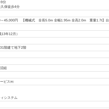
歩9分
大久保徒歩4分
00～45,000円 【機械式 全長5.0m 全幅1.95m 全高2.0m 重量1.7t】台
成13年12月）
1階建て地下2階
沼組
ービス㈱
ティシステム