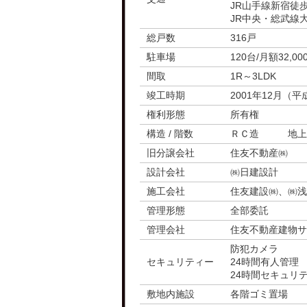
JR山手線新宿徒
JR中央・総武線
総戸数
316戸
駐車場
120台/月額32,0
間取
1R～3LDK
竣工時期
2001年12月（平
権利形態
所有権
構造 / 階数
ＲＣ造 地上3
旧分譲会社
住友不動産㈱
設計会社
㈱日建設計
施工会社
住友建設㈱、㈱浅
管理形態
全部委託
管理会社
住友不動産建物サ
防犯カメラ
セキュリティー
24時間有人管理
24時間セキュリ
敷地内施設
各階ゴミ置場