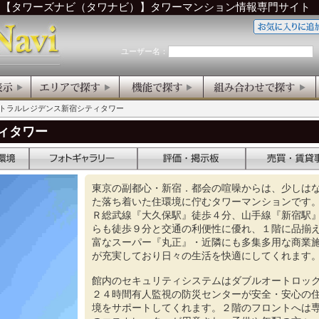
ら【タワーズナビ（タワナビ）】タワーマンション情報専門サイト
ユーザー名：
ントラルレジデンス新宿シティタワー
ィタワー
東京の副都心・新宿．都会の喧噪からは、少しは
た落ち着いた住環境に佇むタワーマンションです
Ｒ総武線『大久保駅』徒歩４分、山手線『新宿駅
らも徒歩９分と交通の利便性に優れ、１階に品揃
富なスーパー『丸正』・近隣にも多集多用な商業
が充実しており日々の生活を快適にしてくれます
館内のセキュリティシステムはダブルオートロッ
２４時間有人監視の防災センターが安全・安心の
境をサポートしてくれます。２階のフロントへは