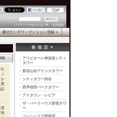
パスワード：
パスワードが分からない時
会員登録
アリビオーレ神楽坂シティ
タワー
なれ
新宿山吹アインスタワー
。Ｊ
』か
シティタワー四谷
え豊
西早稲田パークタワー
施設
。
アイタウン・レピア
ク・
ザ・パークハウス新宿タワ
住環
ー
専用
コンシェリア西新宿