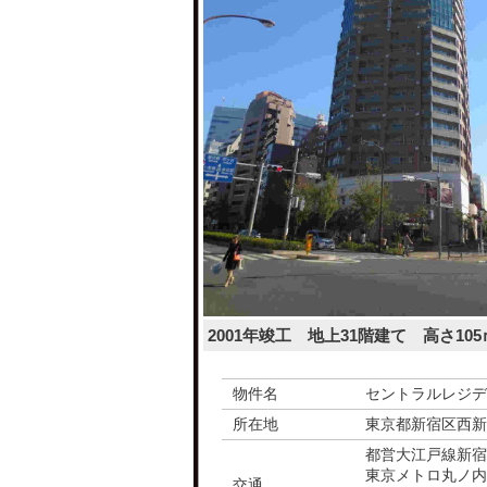
2001年竣工 地上31階建て 高さ105
物件名
セントラルレジデ
所在地
東京都新宿区西新
都営大江戸線新宿
東京メトロ丸ノ内
交通