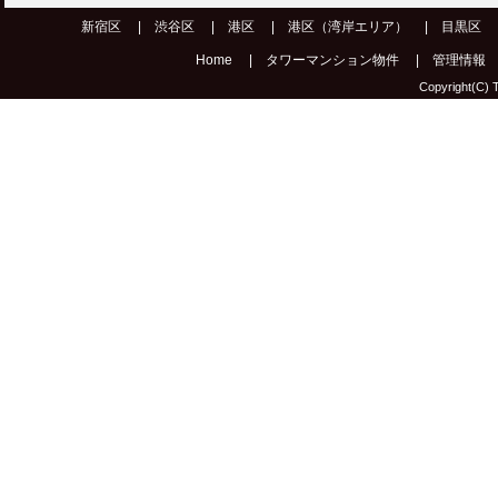
新宿区
|
渋谷区
|
港区
|
港区（湾岸エリア）
|
目黒区
Home
|
タワーマンション物件
|
管理情報
Copyright(C) T