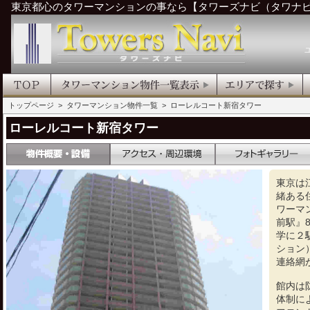
東京都心のタワーマンションの事なら【タワーズナビ（タワナ
トップページ
>
タワーマンション物件一覧
> ローレルコート新宿タワー
ローレルコート新宿タワー
東京は
緒ある
ワーマ
前駅』
学に２
ション
連絡網
館内は
体制に