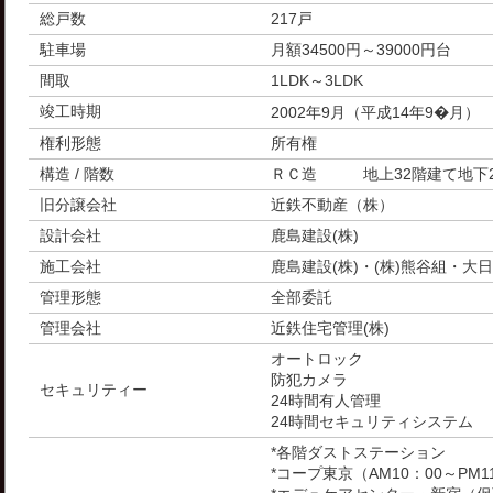
総戸数
217戸
駐車場
月額34500円～39000円台
間取
1LDK～3LDK
竣工時期
2002年9月（平成14年9�月）
権利形態
所有権
構造 / 階数
ＲＣ造 地上32階建て地下
旧分譲会社
近鉄不動産（株）
設計会社
鹿島建設(株)
施工会社
鹿島建設(株)・(株)熊谷組・大日
管理形態
全部委託
管理会社
近鉄住宅管理(株)
オートロック
防犯カメラ
セキュリティー
24時間有人管理
24時間セキュリティシステム
*各階ダストステーション
*コープ東京（AM10：00～PM1