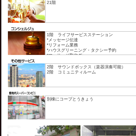
21階
1階 ライフサービスステーション
*メッセージ伝達
*リフォーム業務
*ハウスグリーニング・タクシー予約
*マッサージ取次ぎ
*宅配便発送
等
2階 サウンドボックス（楽器演奏可能）
2階 コミュニティルーム
別棟にコープとうきょう