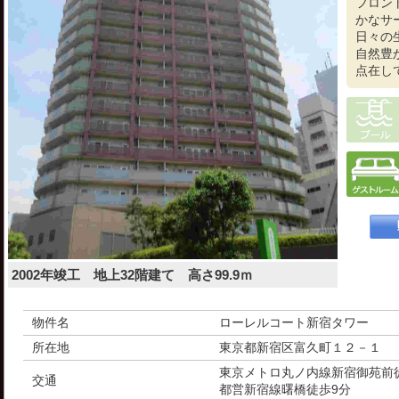
フロン
かなサ
日々の
自然豊
点在し
2002年竣工 地上32階建て 高さ99.9ｍ
物件名
ローレルコート新宿タワー
所在地
東京都新宿区富久町１２－１
東京メトロ丸ノ内線新宿御苑前
交通
都営新宿線曙橋徒歩9分