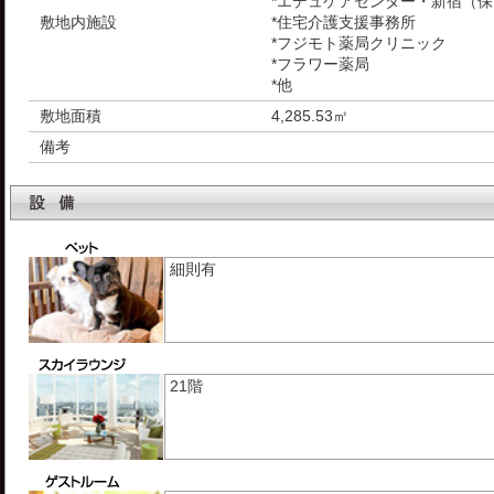
*エデュケアセンター・新宿（
敷地内施設
*住宅介護支援事務所
*フジモト薬局クリニック
*フラワー薬局
*他
敷地面積
4,285.53㎡
備考
細則有
21階