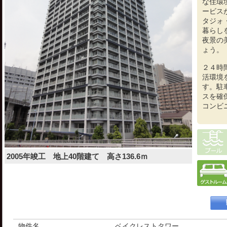
な住環
ービス
タジォ
暮らし
夜景の
ょう。
２４時
活環境
す。駐
スを確
コンビ
2005年竣工 地上40階建て 高さ136.6ｍ
物件名
ベイクレストタワー