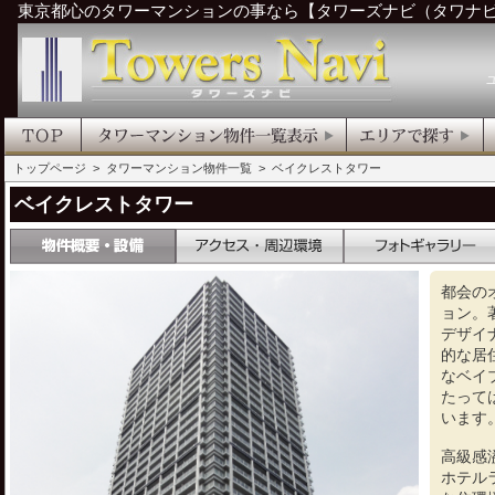
東京都心のタワーマンションの事なら【タワーズナビ（タワナ
トップページ
>
タワーマンション物件一覧
> ベイクレストタワー
ベイクレストタワー
都会の
ョン。
デザイ
的な居
なベイ
たって
います
高級感
ホテル