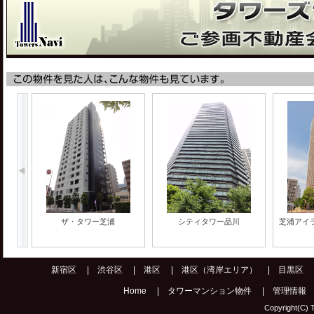
ザ・タワー芝浦
シティタワー品川
芝浦アイ
新宿区
|
渋谷区
|
港区
|
港区（湾岸エリア）
|
目黒区
Home
|
タワーマンション物件
|
管理情報
Copyright(C) T