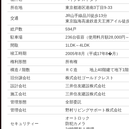
所在地
東京都港区港南3丁目9-33
JR山手線品川徒歩13分
交通
東京臨海高速鉄道天王洲アイル徒歩
総戸数
594戸
駐車場
236台収容（使用料月額28,000円～
間取
1LDK～4LDK
竣工時期
2005年8月（平成17年8�月）
権利形態
所有権
構造 / 階数
ＲＣ造 地上40階建て地下1階
旧分譲会社
株式会社ゴールドクレスト
設計会社
三井住友建設株式会社
施工会社
三井住友建設株式会社
管理形態
全部委託
管理会社
野村リビングサポート株式会社
オートロック
セキュリティー
防犯カメラ