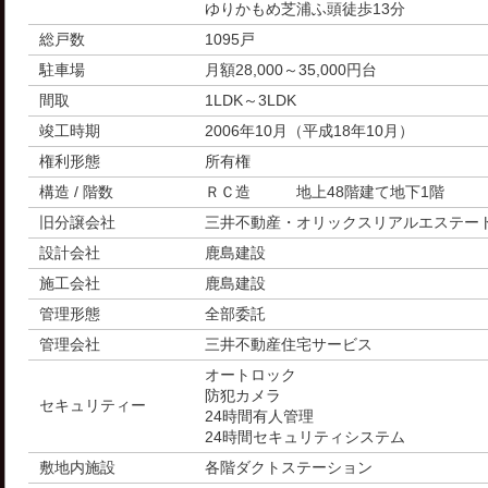
ゆりかもめ芝浦ふ頭徒歩13分
総戸数
1095戸
駐車場
月額28,000～35,000円台
間取
1LDK～3LDK
竣工時期
2006年10月（平成18年10月）
権利形態
所有権
構造 / 階数
ＲＣ造 地上48階建て地下1階
旧分譲会社
三井不動産・オリックスリアルエステート
設計会社
鹿島建設
施工会社
鹿島建設
管理形態
全部委託
管理会社
三井不動産住宅サービス
オートロック
防犯カメラ
セキュリティー
24時間有人管理
24時間セキュリティシステム
敷地内施設
各階ダクトステーション