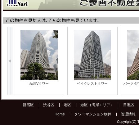
品川Vタワー
ベイクレストタワー
パークタ
新宿区
|
渋谷区
|
港区
|
港区（湾岸エリア）
|
目黒区
Home
|
タワーマンション物件
|
管理情報
Copyright(C) T