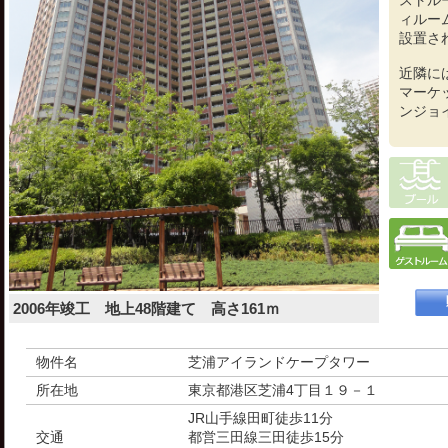
ストル
ィルー
設置さ
近隣に
マーケ
ンジョ
2006年竣工 地上48階建て 高さ161ｍ
物件名
芝浦アイランドケープタワー
所在地
東京都港区芝浦4丁目１９－１
JR山手線田町徒歩11分
交通
都営三田線三田徒歩15分