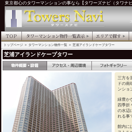
東京都心のタワーマンションの事なら【タワーズナビ（タワナ
トップページ
>
タワーマンション物件一覧
> 芝浦アイランドケープタワー
芝浦アイランドケープタワー
三方を
ドの南
ンショ
緑豊か
四季折
の水辺
れる事
館内に