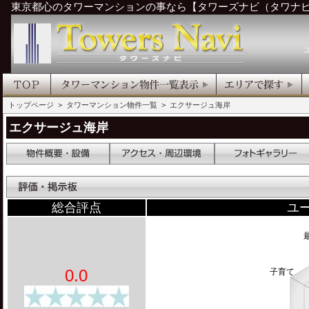
東京都心のタワーマンションの事なら【タワーズナビ（タワナ
トップページ
>
タワーマンション物件一覧
> エクサージュ海岸
エクサージュ海岸
総合評点
ユ
0.0
子育て