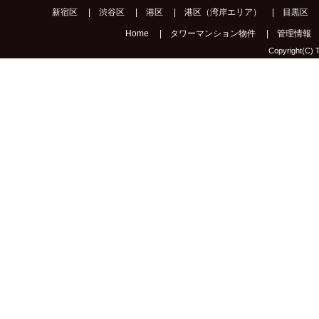
新宿区
|
渋谷区
|
港区
|
港区（湾岸エリア）
|
目黒区
Home
|
タワーマンション物件
|
管理情報
Copyright(C) T