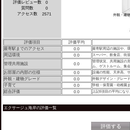
評価レビュー数
0
質問数
0
アクセス数
2571
外観・建
評価項目
評価平均
最寄駅までのアクセス
0.0
最寄駅周辺の施設や、
周辺環境
0.0
スーパー、飲食店、街
管理状況、共用施設の
管理共用施設
0.0
ム、ゲストルーム、集
お部屋の内部の仕様
0.0
設備の性能、天井高、
外観・建物グレード
0.0
外観デザイン・グレー
子育て
0.0
学校・保育園・幼稚園
総合評価
0.0
上記6項目の平均になり
エクサージュ海岸の評価一覧