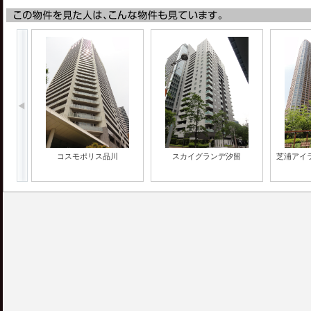
コスモポリス品川
スカイグランデ汐留
芝浦アイ