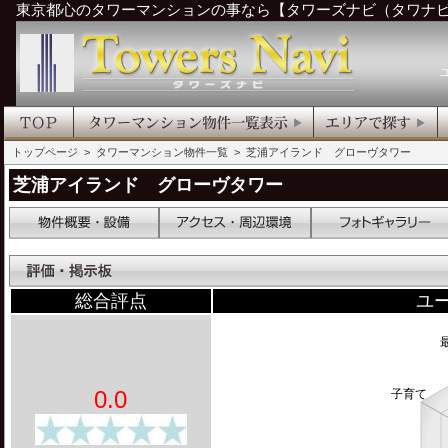
東京都心のタワーマンションの事なら【タワーズナビ（タワナ
トップページ
>
タワーマンション物件一覧
> 芝浦アイランド グローヴタワー
芝浦アイランド グローヴタワー
総合評点
ユ
0.0
子育て