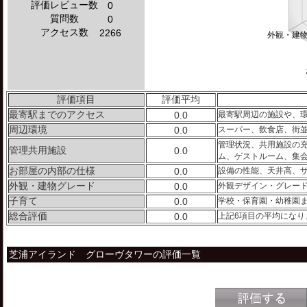
評価レビュー数
0
質問数
0
アクセス数
2266
外観・建
評価項目
評価平均
最寄駅までのアクセス
0.0
最寄駅周辺の施設や、
周辺環境
0.0
スーパー、飲食店、街
管理状況、共用施設の
管理共用施設
0.0
ム、ゲストルーム、集
お部屋の内部の仕様
0.0
設備の性能、天井高、
外観・建物グレード
0.0
外観デザイン・グレー
子育て
0.0
学校・保育園・幼稚園
総合評価
0.0
上記6項目の平均になり
芝浦アイランド グローヴタワーの評価一覧