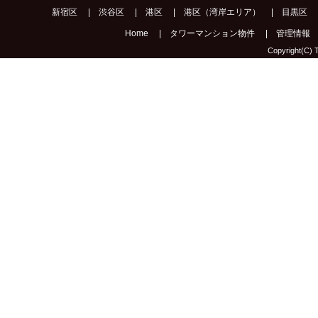
新宿区
|
渋谷区
|
港区
|
港区（湾岸エリア）
|
目黒区
Home
|
タワーマンション物件
|
管理情報
Copyright(C) T