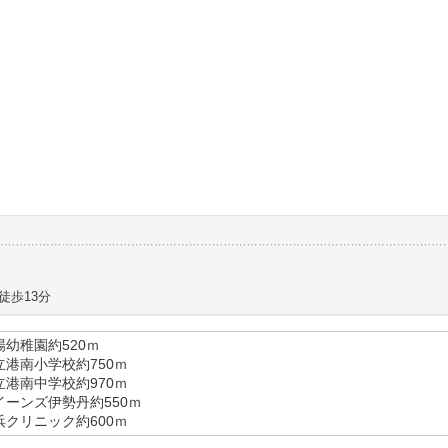
徒歩13分
場幼稚園約520ｍ
立港南小学校約750ｍ
立港南中学校約970ｍ
イーンズ伊勢丹約550ｍ
浜クリニック約600ｍ