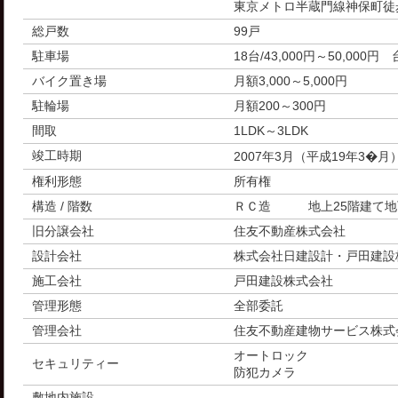
東京メトロ半蔵門線神保町徒
総戸数
99戸
駐車場
18台/43,000円～50,000円 
バイク置き場
月額3,000～5,000円
駐輪場
月額200～300円
間取
1LDK～3LDK
竣工時期
2007年3月（平成19年3�月
権利形態
所有権
構造 / 階数
ＲＣ造 地上25階建て地
旧分譲会社
住友不動産株式会社
設計会社
株式会社日建設計・戸田建設
施工会社
戸田建設株式会社
管理形態
全部委託
管理会社
住友不動産建物サービス株式
オートロック
セキュリティー
防犯カメラ
敷地内施設