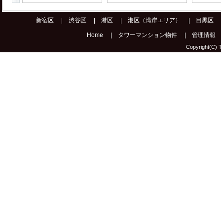
新宿区
|
渋谷区
|
港区
|
港区（湾岸エリア）
|
目黒区
Home
|
タワーマンション物件
|
管理情報
Copyright(C) T