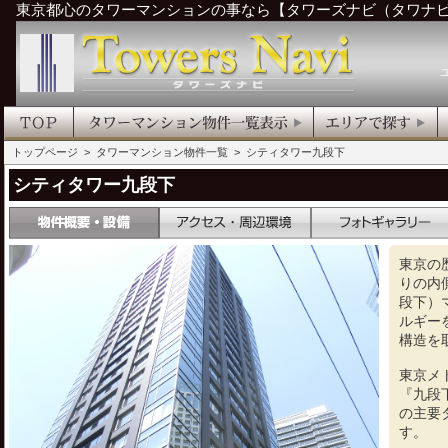
東京都心のタワーマンションの事なら【タワーズナビ（タワナ
トップページ
>
タワーマンション物件一覧
> シティタワー九段下
シティタワー九段下
東京の
りの内
段下）
ルギー
構造を
東京メ
『九段
の主要
す。