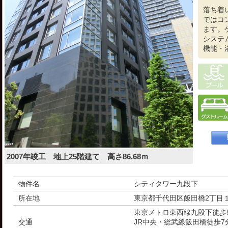
落ち着
ではコ
ます。
システ
機能・
2007年竣工 地上25階建て 高さ86.68ｍ
物件名
シティタワー九段下
所在地
東京都千代田区飯田橋2丁目
東京メトロ東西線九段下徒歩
交通
JR中央・総武線飯田橋徒歩7